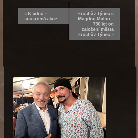
«
Kladno –
Hrochův Týnec s
soukromá akce
Magdou Malou –
730 let od
založení města
Hrochův Týnec
»