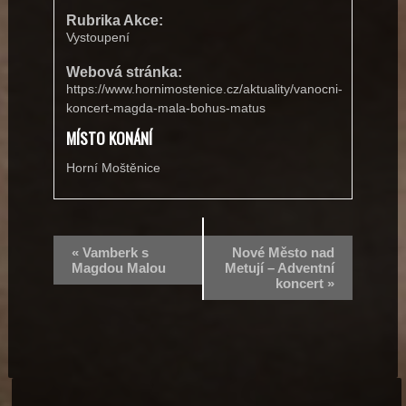
Rubrika Akce:
Vystoupení
Webová stránka:
https://www.hornimostenice.cz/aktuality/vanocni-
koncert-magda-mala-bohus-matus
MÍSTO KONÁNÍ
Horní Moštěnice
«
Vamberk s
Nové Město nad
Magdou Malou
Metují – Adventní
koncert
»