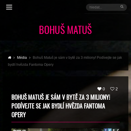
Média
Bohuš Matuš je sám v bytě za 3 miliony! Podívejte se jak
bydlí hvězda Fantoma Opery
0
2
BOHUŠ MATUŠ JE SÁM V BYTĚ ZA 3 MILIONY!
PODÍVEJTE SE JAK BYDLÍ HVĚZDA FANTOMA
OPERY