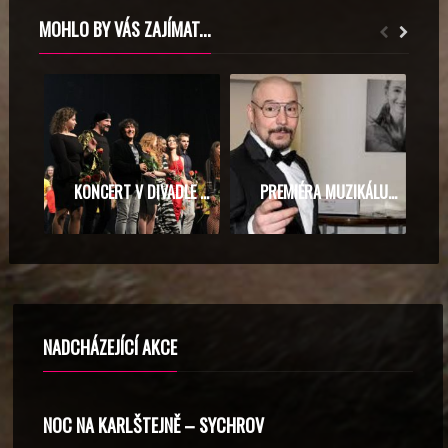
MOHLO BY VÁS ZAJÍMAT...
KONCERT V DIVADLE HYBERNIA 7.5. 2018 „SRDCE POMÁHÁ“
PREMIÉRA MUZIKÁLU LÁSKA NEBESKÁ
NADCHÁZEJÍCÍ AKCE
NOC NA KARLŠTEJNĚ – SYCHROV