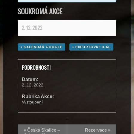
SOUKROMÁ AKCE
2. 12. 2022
+ KALENDÁŘ GOOGLE
+ EXPORTOVAT ICAL
PODROBNOSTI
Datum:
2. 12. 2022
Rubrika Akce:
Vystoupení
«
Česká Skalice –
Rezervace
»