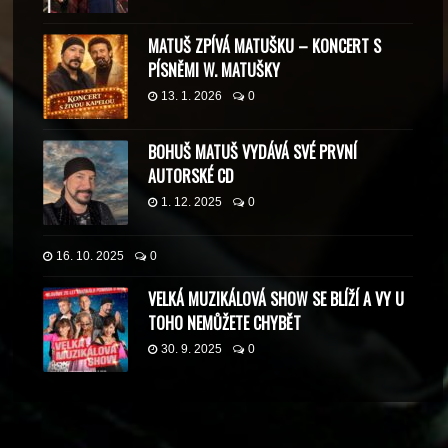
MATUŠ ZPÍVÁ MATUŠKU – KONCERT S
PÍSNĚMI W. MATUŠKY
13. 1. 2026
0
BOHUŠ MATUŠ VYDÁVÁ SVÉ PRVNÍ
AUTORSKÉ CD
1. 12. 2025
0
16. 10. 2025
0
VELKÁ MUZIKÁLOVÁ SHOW SE BLÍŽÍ A VY U
TOHO NEMŮŽETE CHYBĚT
30. 9. 2025
0