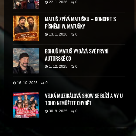
22. 1. 2026
0
MATUŠ ZPÍVÁ MATUŠKU – KONCERT S
PÍSNĚMI W. MATUŠKY
13. 1. 2026
0
BOHUŠ MATUŠ VYDÁVÁ SVÉ PRVNÍ
AUTORSKÉ CD
1. 12. 2025
0
16. 10. 2025
0
VELKÁ MUZIKÁLOVÁ SHOW SE BLÍŽÍ A VY U
TOHO NEMŮŽETE CHYBĚT
30. 9. 2025
0