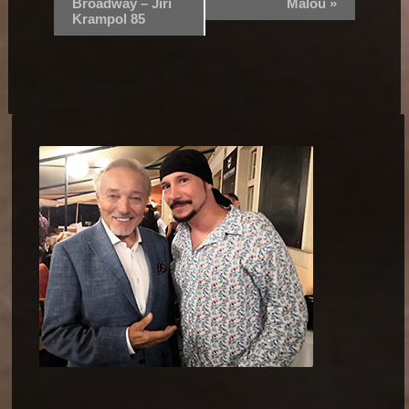
Broadway – Jiří
Malou
»
Krampol 85