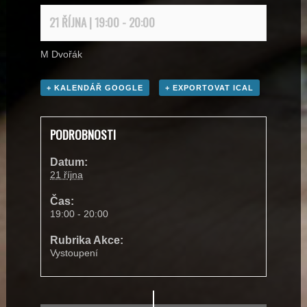
21 ŘÍJNA | 19:00
-
20:00
M Dvořák
+ KALENDÁŘ GOOGLE
+ EXPORTOVAT ICAL
PODROBNOSTI
Datum:
21 října
Čas:
19:00 - 20:00
Rubrika Akce:
Vystoupení