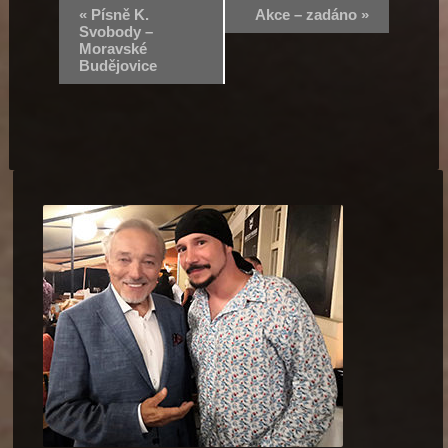
«
Písně K.
Akce – zadáno
»
Svobody –
Moravské
Budějovice