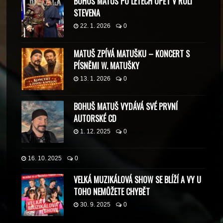
BOHUŠ MATUŠ PO LETECH OPĚT V ROLI
STEVENA
22. 1. 2026
0
MATUŠ ZPÍVÁ MATUŠKU – KONCERT S
PÍSNĚMI W. MATUŠKY
13. 1. 2026
0
BOHUŠ MATUŠ VYDÁVÁ SVÉ PRVNÍ
AUTORSKÉ CD
1. 12. 2025
0
16. 10. 2025
0
VELKÁ MUZIKÁLOVÁ SHOW SE BLÍŽÍ A VY U
TOHO NEMŮŽETE CHYBĚT
30. 9. 2025
0