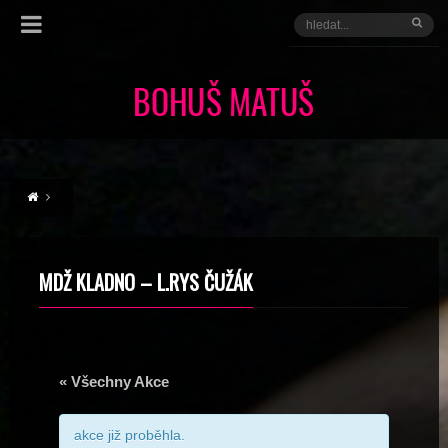
MDŽ KLADNO – L.RYS ČUŽÁK
« Všechny Akce
akce již proběhla.