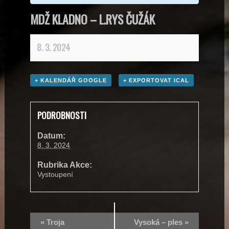
MDŽ KLADNO – L.RYS ČUŽÁK
8. 3. 2024
+ KALENDÁŘ GOOGLE
+ EXPORTOVAT ICAL
PODROBNOSTI
Datum:
8. 3. 2024
Rubrika Akce:
Vystoupení
«
Troja
Vysoká – ples
»