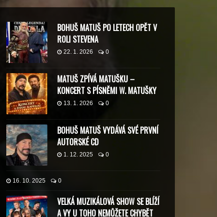
BOHUŠ MATUŠ PO LETECH OPĚT V
ROLI STEVENA
22. 1. 2026
0
MATUŠ ZPÍVÁ MATUŠKU –
KONCERT S PÍSNĚMI W. MATUŠKY
13. 1. 2026
0
BOHUŠ MATUŠ VYDÁVÁ SVÉ PRVNÍ
AUTORSKÉ CD
1. 12. 2025
0
16. 10. 2025
0
VELKÁ MUZIKÁLOVÁ SHOW SE BLÍŽÍ
A VY U TOHO NEMŮŽETE CHYBĚT