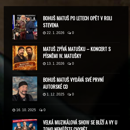
BOHUŠ MATUŠ PO LETECH OPĚT V ROLI
STEVENA
22. 1. 2026
0
MATUŠ ZPÍVÁ MATUŠKU – KONCERT S
PÍSNĚMI W. MATUŠKY
13. 1. 2026
0
BOHUŠ MATUŠ VYDÁVÁ SVÉ PRVNÍ
AUTORSKÉ CD
1. 12. 2025
0
16. 10. 2025
0
VELKÁ MUZIKÁLOVÁ SHOW SE BLÍŽÍ A VY U
TOHO NEMŮŽETE CHYBĚT