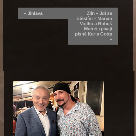
«
Jihlava
Zlín – Jdi za
štěstím – Marian
Vojtko a Bohuš
Matuš zpívají
písně Karla Gotta
»