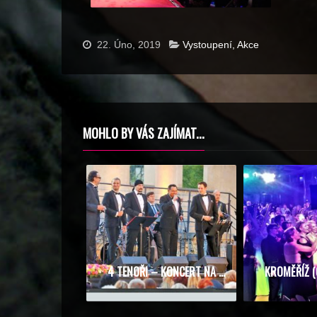
22. Úno, 2019
Vystoupení, Akce
MOHLO BY VÁS ZAJÍMAT...
4 TENOŘI – KONCERT NA KARLŠTEJNĚ (4.7.2019)
KROMĚŘÍŽ (