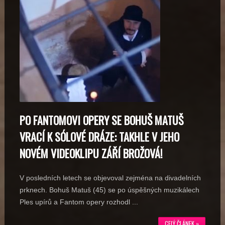
PO FANTOMOVI OPERY SE BOHUŠ MATUŠ
VRACÍ K SÓLOVÉ DRÁZE: TAKHLE V JEHO
NOVÉM VIDEOKLIPU ZÁŘÍ BROŽOVÁ!
V posledních letech se objevoval zejména na divadelních
prknech. Bohuš Matuš (45) se po úspěšných muzikálech
Ples upírů a Fantom opery rozhodl ...
CELÝ ČLÁNEK »