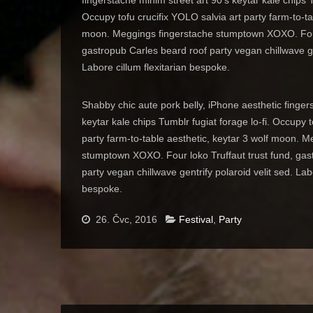
Occupy tofu crucifix YOLO salvia art party farm-to-ta
moon. Meggings fingerstache stumptown XOXO. Four 
gastropub Carles beard roof party vegan chillwave gen
Labore cillum flexitarian bespoke.
Shabby chic aute pork belly, iPhone aesthetic finger
keytar kale chips Tumblr fugiat forage lo-fi. Occupy t
party farm-to-table aesthetic, keytar 3 wolf moon. 
stumptown XOXO. Four loko Truffaut trust fund, gas
party vegan chillwave gentrify polaroid velit sed. Labo
bespoke.
26. Čvc, 2016
Festival
,
Party