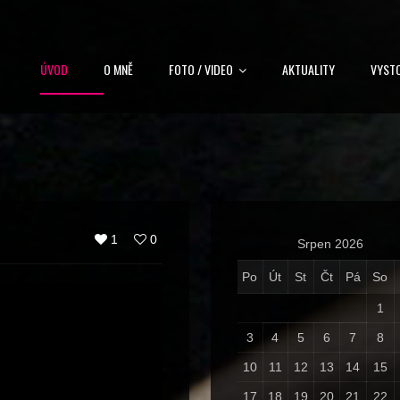
ÚVOD
O MNĚ
FOTO / VIDEO
AKTUALITY
VYST
1
0
Srpen 2026
Po
Út
St
Čt
Pá
So
1
3
4
5
6
7
8
10
11
12
13
14
15
17
18
19
20
21
22