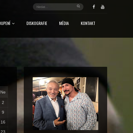
OUPENÍ
DISKOGRAFIE
MÉDIA
KONTAKT
Ne
2
9
16
23