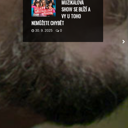
MUZIKÁLOVÁ
SHOW SE BLÍŽÍ A
VY U TOHO
NEMŮŽETE CHYBĚT
30. 9. 2025
0
DAVID GUETTA MIAMI ULTRA MUSIC FESTIVAL 2017
NÁŠ HLAS JE V SOUZNĚNÍ