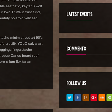
ble aesthetic, keytar 3 wolf
loko Truffaut trust fund,
LATEST EVENTS
trify polaroid velit sed.
stache minim street art 90’s
ofu crucifix YOLO salvia art
COMMENTS
Meggings fingerstache
tropub Carles beard roof
re cillum flexitarian
FOLLOW US