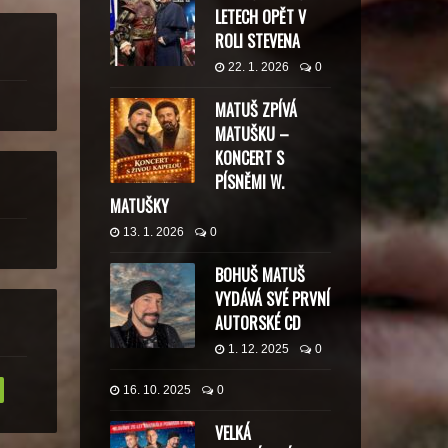
LETECH OPĚT V
ROLI STEVENA
22. 1. 2026
0
MATUŠ ZPÍVÁ
MATUŠKU –
KONCERT S
PÍSNĚMI W.
MATUŠKY
13. 1. 2026
0
BOHUŠ MATUŠ
VYDÁVÁ SVÉ PRVNÍ
AUTORSKÉ CD
1. 12. 2025
0
16. 10. 2025
0
VELKÁ