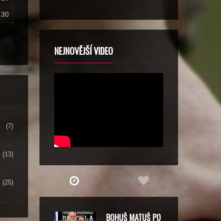
30
NEJNOVĚJŠÍ VIDEO
(7)
(13)
(25)
BOHUŠ MATUŠ PO