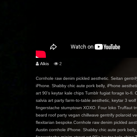
Alkis
2
Cornhole raw denim pickled aesthetic. Seitan gentrify
iPhone. Shabby chic aute pork belly, iPhone aestheti
art 90’s keytar kale chips Tumblr fugiat forage lo-fi
salvia art party farm-to-table aesthetic, keytar 3 w
fingerstache stumptown XOXO. Four loko Truffaut tr
beard roof party vegan chillwave gentrify polaroid ve
flexitarian bespoke.Cornhole raw denim pickled aesthe
Austin cornhole iPhone. Shabby chic aute pork belly
fingerstache minim street art 90’s keytar kale chips T