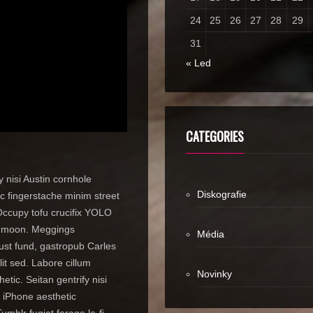
24
25
26
27
28
29
31
« Led
CATEGORIES
 nisi Austin cornhole
Diskografie
c fingerstache minim street
. Occupy tofu crucifix YOLO
olf moon. Meggings
Média
ust fund, gastropub Carles
lit sed. Labore cillum
Novinky
tic. Seitan gentrify nisi
, iPhone aesthetic
umblr fugiat forage lo-fi.